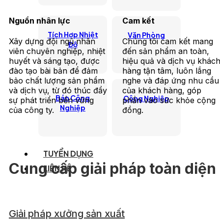
Nguồn nhân lực
Cam kết
Tích Hợp Nhiệt
Văn Phòng
Xây dựng đội ngũ nhân
Chúng tôi cam kết mang
Độ
viên chuyên nghiệp, nhiệt
đến sản phẩm an toàn,
huyết và sáng tạo, được
hiệu quả và dịch vụ khác
đào tạo bài bản để đảm
hàng tận tâm, luôn lắng
bảo chất lượng sản phẩm
nghe và đáp ứng nhu cầu
và dịch vụ, từ đó thúc đẩy
của khách hàng, góp
Bán Công
Công Nghiệp
sự phát triển bền vững
phần vào sức khỏe cộng
Nghiệp
của công ty.
đồng.
TUYỂN DỤNG
Cung cấp giải pháp toàn diện
LIÊN HỆ
Giải pháp xưởng sản xuất