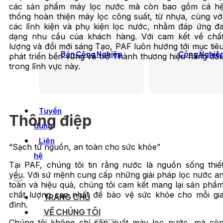
các sản phẩm máy lọc nước mà còn bao gồm cá h
thống hoàn thiện máy lọc công suất, từ nhựa, cùng vớ
các lĩnh kiện và phụ kiện lọc nước, nhằm đáp ứng đ
dạng nhu cầu của khách hàng. Với cam kết về chấ
lượng và đổi mới sáng Tạo, PAF luôn hướng tới mục tiê
Bán Công Nghiệp
Công Nghiệ
phát triển bền vững và trở Thành thương hiệu hàng đầ
trong lĩnh vực này.
Tuyển
Thông điệp
dụng
Liên
“Sạch từ nguồn, an toàn cho sức khỏe”
hệ
Tại PAF, chúng tôi tin rằng nước là nguồn sống thiế
yếu. Với sứ mệnh cung cấp những giải pháp lọc nước a
toàn và hiệu quả, chúng tôi cam kết mang lại sản phẩ
chất lượng cao nhất để bảo vệ sức khỏe cho mỗi gi
TRANG CHỦ
đình.
VỀ CHÚNG TÔI
Chúng tôi không chỉ sản xuất máy lọc nước, mà cò