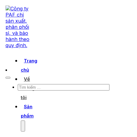
Trang
chủ
Về
Tìm
chúng
kiếm
tôi
Sản
phẩm