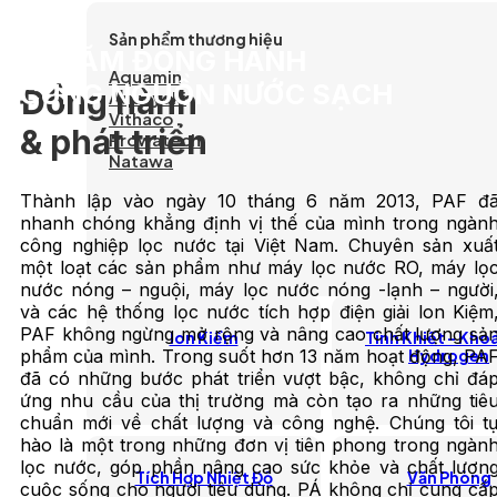
Sản phẩm thương hiệu
13 NĂM ĐỒNG HÀNH
Aquamin
CÙNG NGUỒN NƯỚC SẠCH
Đồng hành
Aquayaki
Vithaco
& phát triển
Prowatech
Natawa
Thành lập vào ngày 10 tháng 6 năm 2013, PAF đ
nhanh chóng khẳng định vị thế của mình trong ngàn
công nghiệp lọc nước tại Việt Nam. Chuyên sản xuấ
một loạt các sản phẩm như máy lọc nước RO, máy lọ
nước nóng – nguội, máy lọc nước nóng -lạnh – người
và các hệ thống lọc nước tích hợp điện giải lon Kiệm
PAF không ngừng mở rộng và nâng cao chất lượng sả
lon Kiềm
Tinh Khiết - Kho
Hydrogen
phẩm của mình. Trong suốt hơn 13 năm hoạt động, PA
đã có những bước phát triển vượt bậc, không chỉ đá
ứng nhu cầu của thị trường mà còn tạo ra những tiê
chuẩn mới về chất lượng và công nghệ. Chúng tôi t
hào là một trong những đơn vị tiên phong trong ngàn
lọc nước, góp phần nâng cao sức khỏe và chất lượn
Tích Hợp Nhiệt Độ
Văn Phòng
cuộc sống cho người tiêu dùng. PÁ không chỉ cung cấ