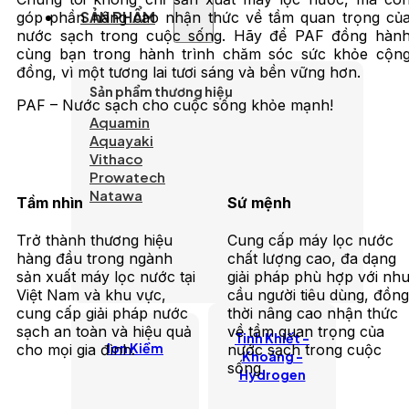
SẢN PHẨM
góp phần nâng cao nhận thức về tầm quan trọng củ
nước sạch trong cuộc sống. Hãy để PAF đồng hàn
cùng bạn trong hành trình chăm sóc sức khỏe cộn
đồng, vì một tương lai tươi sáng và bền vững hơn.
Sản phẩm thương hiệu
PAF – Nước sạch cho cuộc sống khỏe mạnh!
Aquamin
Aquayaki
Vithaco
Prowatech
Natawa
Tầm nhìn
Sứ mệnh
Trở thành thương hiệu
Cung cấp máy lọc nước
hàng đầu trong ngành
chất lượng cao, đa dạng
sản xuất máy lọc nước tại
giải pháp phù hợp với nh
Việt Nam và khu vực,
cầu người tiêu dùng, đồng
cung cấp giải pháp nước
thời nâng cao nhận thức
sạch an toàn và hiệu quả
về tầm quan trọng của
Tinh Khiết -
lon Kiềm
cho mọi gia đình.
nước sạch trong cuộc
Khoáng -
sống
Hydrogen