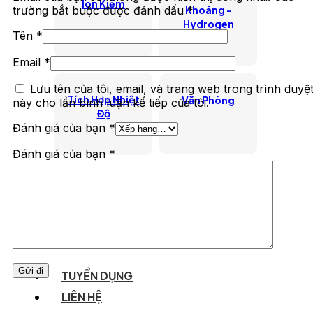
lon Kiềm
trường bắt buộc được đánh dấu
*
Khoáng -
Hydrogen
Tên
*
Email
*
Lưu tên của tôi, email, và trang web trong trình duyệ
Tích Hợp Nhiệt
Văn Phòng
này cho lần bình luận kế tiếp của tôi.
Độ
Đánh giá của bạn
*
Đánh giá của bạn
*
Bán Công
Công Nghiệp
Nghiệp
TUYỂN DỤNG
LIÊN HỆ