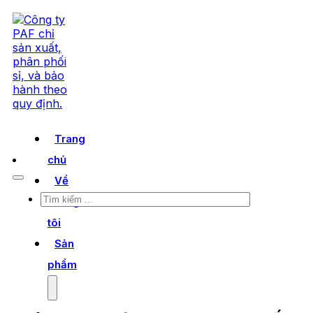
Trang
chủ
Về
Tìm
chúng
kiếm
tôi
Sản
phẩm