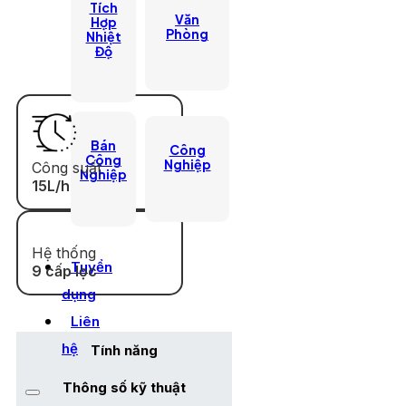
Tích
Văn
Hợp
Phòng
Nhiệt
Độ
Bán
Công
Công
Nghiệp
Công suất
Nghiệp
15L/h
Hệ thống
Tuyển
9 cấp lọc
dụng
Liên
hệ
Tính năng
Thông số kỹ thuật