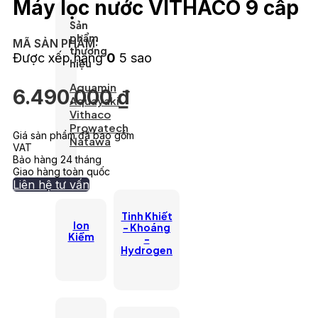
Máy lọc nước VITHACO 9 cấp
Sản
phẩm
MÃ SẢN PHẨM:
thương
Được xếp hạng
0
5 sao
hiệu
Aquamin
6.490.000
₫
Aquayaki
Vithaco
Prowatech
Giá sản phẩm đã bao gồm
Natawa
VAT
Bảo hàng 24 tháng
Giao hàng toàn quốc
Liên hệ tư vấn
Tinh Khiết
lon
- Khoáng
Kiềm
-
Hydrogen