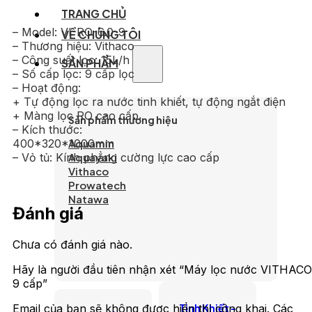
TRANG CHỦ
– Model: VI-RO-6.0-9
VỀ CHÚNG TÔI
– Thương hiệu: Vithaco
– Công suất lọc: 15L/h
SẢN PHẨM
– Số cấp lọc: 9 cấp lọc
– Hoạt động:
+ Tự động lọc ra nước tinh khiết, tự động ngắt điện
+ Màng lọc RO cao cấp
Sản phẩm thương hiệu
– Kích thước:
Aquamin
400*320*1000mm
Aquayaki
– Vỏ tủ: Kính phẳng cường lực cao cấp
Vithaco
Prowatech
Natawa
Đánh giá
Chưa có đánh giá nào.
Hãy là người đầu tiên nhận xét “Máy lọc nước VITHACO
9 cấp”
Email của bạn sẽ không được hiển thị công khai.
Các
Tinh Khiết -