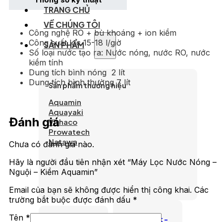
TRANG CHỦ
VỀ CHÚNG TÔI
Công nghệ RO + bù khoáng + ion kiềm
Công suất lọc 15-18 l/giờ
SẢN PHẨM
Số loại nước tạo ra: Nước nóng, nước RO, nước
kiềm tính
Dung tích bình nóng 2 lít
Dung tích bình thường 7 lít
Sản phẩm thương hiệu
Aquamin
Aquayaki
Đánh giá
Vithaco
Prowatech
Natawa
Chưa có đánh giá nào.
Hãy là người đầu tiên nhận xét “Máy Lọc Nước Nóng –
Nguội – Kiềm Aquamin”
Email của bạn sẽ không được hiển thị công khai.
Các
trường bắt buộc được đánh dấu
*
Tên
*
Tinh Khiết -