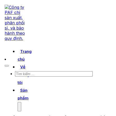
Trang
chủ
Về
Tìm
chúng
kiếm
tôi
Sản
phẩm