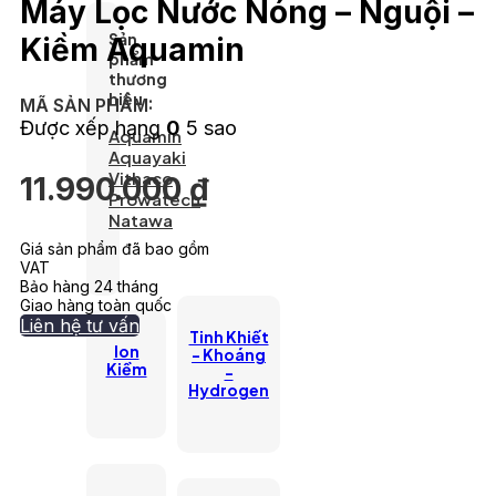
Máy Lọc Nước Nóng – Nguội –
Sản
Kiềm Aquamin
phẩm
thương
hiệu
MÃ SẢN PHẨM:
Được xếp hạng
0
5 sao
Aquamin
Aquayaki
Vithaco
11.990.000
₫
Prowatech
Natawa
Giá sản phẩm đã bao gồm
VAT
Bảo hàng 24 tháng
Giao hàng toàn quốc
Liên hệ tư vấn
Tinh Khiết
lon
- Khoáng
Kiềm
-
Hydrogen